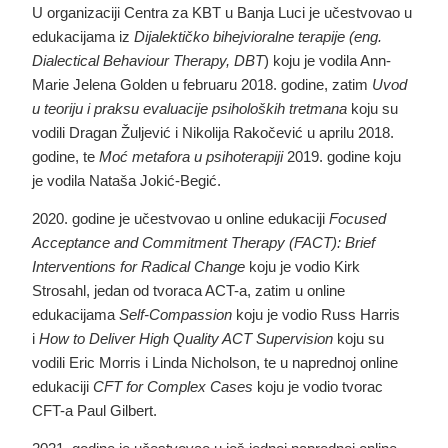
U organizaciji Centra za KBT u Banja Luci je učestvovao u
edukacijama iz
Dijalektičko bihejvioralne terapije (eng.
Dialectical Behaviour Therapy, DBT
) koju je vodila Ann-
Marie Jelena Golden u februaru 2018. godine, zatim
Uvod
u teoriju i praksu evaluacije psiholoških tretmana
koju su
vodili Dragan Žuljević i Nikolija Rakočević u aprilu 2018.
godine, te
Moć metafora u psihoterapiji
2019. godine koju
je vodila Nataša Jokić-Begić.
2020. godine je učestvovao u online edukaciji
Focused
Acceptance and Commitment Therapy (FACT): Brief
Interventions for Radical Change
koju je vodio Kirk
Strosahl, jedan od tvoraca ACT-a, zatim u online
edukacijama
Self-Compassion
koju je vodio Russ Harris
i
How to Deliver High Quality ACT Supervision
koju su
vodili Eric Morris i Linda Nicholson, te u naprednoj online
edukaciji
CFT for Complex Cases
koju je vodio tvorac
CFT-a Paul Gilbert.