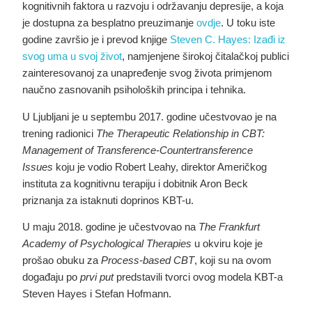
kognitivnih faktora u razvoju i održavanju depresije, a koja
je dostupna za besplatno preuzimanje
ovdje
. U toku iste
godine završio je i prevod knjige
Steven C. Hayes: Izađi iz
svog uma u svoj život
, namjenjene širokoj čitalačkoj publici
zainteresovanoj za unapređenje svog života primjenom
naučno zasnovanih psiholoških principa i tehnika.
U Ljubljani je u septembu 2017. godine učestvovao je na
trening radionici
The Therapeutic Relationship in CBT:
Management of Transference-Countertransference
Issues
koju je vodio Robert Leahy, direktor Američkog
instituta za kognitivnu terapiju i dobitnik Aron Beck
priznanja za istaknuti doprinos KBT-u.
U maju 2018. godine je učestvovao na
The Frankfurt
Academy of Psychological Therapies
u okviru koje je
prošao obuku za
Process-based CBT
, koji su na ovom
događaju po
prvi put
predstavili tvorci ovog modela KBT-a
Steven Hayes i Stefan Hofmann.