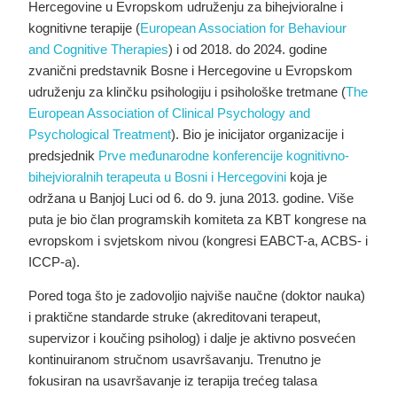
Hercegovine u Evropskom udruženju za bihejvioralne i
kognitivne terapije (
European Association for Behaviour
and Cognitive Therapies
) i od 2018. do 2024. godine
zvanični predstavnik Bosne i Hercegovine u Evropskom
udruženju za klinčku psihologiju i psihološke tretmane (
The
European Association of Clinical Psychology and
Psychological Treatment
). Bio je inicijator organizacije i
predsjednik
Prve međunarodne konferencije kognitivno-
bihejvioralnih terapeuta u Bosni i Hercegovini
koja je
održana u Banjoj Luci od 6. do 9. juna 2013. godine. Više
puta je bio član programskih komiteta za KBT kongrese na
evropskom i svjetskom nivou (kongresi EABCT-a, ACBS- i
ICCP-a).
Pored toga što je zadovoljio najviše naučne (doktor nauka)
i praktične standarde struke (akreditovani terapeut,
supervizor i koučing psiholog) i dalje je aktivno posvećen
kontinuiranom stručnom usavršavanju. Trenutno je
fokusiran na usavršavanje iz terapija trećeg talasa