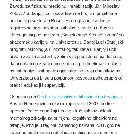
Zavodu za fizikalnu medicinu i rehabilitaciju „Dr. Miroslav
Zotović“ u Banjoj Luci i sarađivao na brojnim projektima
nevladinog sektora u Bosni i Hercegovini, a zatim je
registrovao prvu privatnu psihološku praksu u Bosni i
Hercegovini pod nazivom „Savjetovanje Krnetić“ i započeo
akademsku karijeru na Univerzitetu u Banoj Luci (Studijski
program psihologija Filozofskog fakulteta u Banjoj Luci),
prvo u zvanju asistenta, zatim višeg asistena, pa docenta,
da bi došao do zvanja profesora na predmetima iz oblasti
psihoterapije i psihopatologije, ali je na kraju dao otkaz na
Univerzitetu da bi se u potpunosti posvetio psihoterapijskoj
praksi, edukaciji i superviziji.
Osnovao prvi
Centar za kognitivno-bihejvioralnu terapiju
u
Bosni i Hercegovini u okviru kojeg se od 2007. godine
sprovodi četvorogodišnji trening stručnjaka iz oblasti
mentalnog zdravlja za primjenu kognitivno-bihejvioralne
terapije. Prvi je u regionu zapadnog balkana 2011. godine
započeo edukovanje psihologa i psihijatara za primjenu