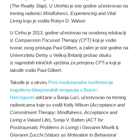
(
The Reality Slap
). U Utrehtu je iste godine učestvovao na
trening radionici
Mindfulness, Experiencing and Vital
Living
koju je vodila Robyn D. Walser.
U Cirihu je 2013. godine učestovao na uvodonoj edukaciji
iz
Compassion Focused Therapy (CFT)
koji je vodio
tvorac ovog pristupa Paul Gilbert, a zatim je iste godine na
Univerzitetu Derby u Velikoj Britaniji prošao obuku
iz
naprednih kliničkih vještina za primjenu CFT-a
koji je
takođe vodio Paul Gilbert.
Takođe je u okviru
Prve međunarodne konferencije
kognitivno-bihejvioralnih terapeuta u Bosni i
Hercegovini
održane u Banja Luci, učestvovao na trening
radionicama koje su vodili Kelly Wilson (
Acceptance and
Commitment Therapy: Mindfulness, Acceptance and
Living a Valued Life
), Sonja V. Batten (
ACT for
Posttraumatic Problems in Living
) i Giovanni Miselli &
Giovanni Zucchi (
Values as Motivation to Behavioral