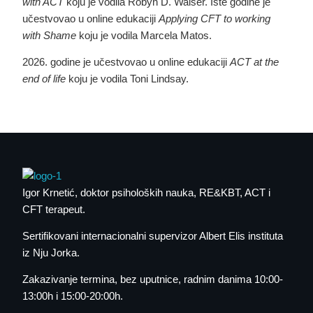
with ACT
koju je vodila Robyn D. Walser. Iste godine je
učestvovao u online edukaciji
Applying CFT to working
with Shame
koju je vodila Marcela Matos.
2026. godine je učestvovao u online edukaciji
ACT at the
end of life
koju je vodila Toni Lindsay.
Igor Krnetić
, doktor psiholoških nauka, RE&KBT, ACT i
CFT terapeut.
Sertifikovani internacionalni supervizor Albert Elis instituta
iz Nju Jorka.
Zakazivanje termina
, bez uputnice, radnim danima 10:00-
13:00h i 15:00-20:00h.