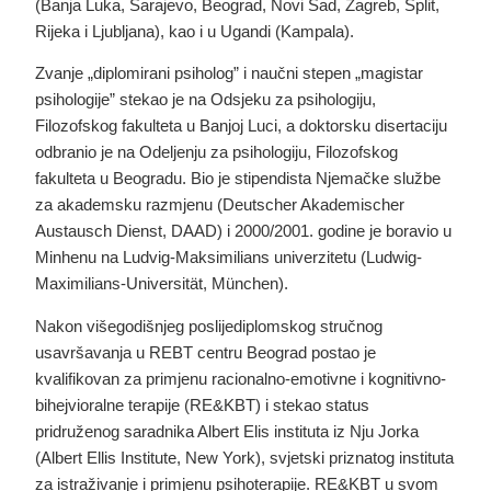
(Banja Luka, Sarajevo, Beograd, Novi Sad, Zagreb, Split,
Rijeka i Ljubljana), kao i u Ugandi (Kampala).
Zvanje „diplomirani psiholog” i naučni stepen „magistar
psihologije” stekao je na Odsjeku za psihologiju,
Filozofskog fakulteta u Banjoj Luci, a doktorsku disertaciju
odbranio je na Odeljenju za psihologiju, Filozofskog
fakulteta u Beogradu. Bio je stipendista Njemačke službe
za akademsku razmjenu (Deutscher Akademischer
Austausch Dienst, DAAD) i 2000/2001. godine je boravio u
Minhenu na Ludvig-Maksimilians univerzitetu (Ludwig-
Maximilians-Universität, München).
Nakon višegodišnjeg poslijediplomskog stručnog
usavršavanja u REBT centru Beograd postao je
kvalifikovan za primjenu racionalno-emotivne i kognitivno-
bihejvioralne terapije (RE&KBT) i stekao status
pridruženog saradnika Albert Elis instituta iz Nju Jorka
(Albert Ellis Institute, New York), svjetski priznatog instituta
za istraživanje i primjenu psihoterapije. RE&KBT u svom