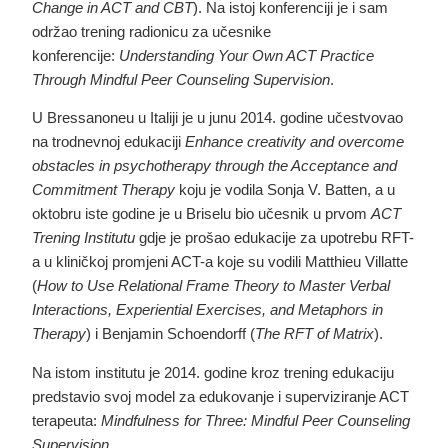
Change in ACT and CBT
). Na istoj konferenciji je i sam
održao trening radionicu za učesnike
konferencije:
Understanding Your Own ACT Practice
Through Mindful Peer Counseling Supervision
.
U Bressanoneu u Italiji je u junu 2014. godine učestvovao
na trodnevnoj edukaciji
Enhance creativity and overcome
obstacles in psychotherapy through the Acceptance and
Commitment Therapy
koju je vodila Sonja V. Batten, a u
oktobru iste godine je u Briselu bio učesnik u prvom
ACT
Trening Institutu
gdje je prošao edukacije za upotrebu RFT-
a u kliničkoj promjeni ACT-a koje su vodili Matthieu Villatte
(
How to Use Relational Frame Theory to Master Verbal
Interactions, Experiential Exercises, and Metaphors in
Therapy
) i Benjamin Schoendorff (
The RFT of Matrix
).
Na istom institutu je 2014. godine kroz trening edukaciju
predstavio svoj model za edukovanje i superviziranje ACT
terapeuta:
Mindfulness for Three: Mindful Peer Counseling
Supervision
.