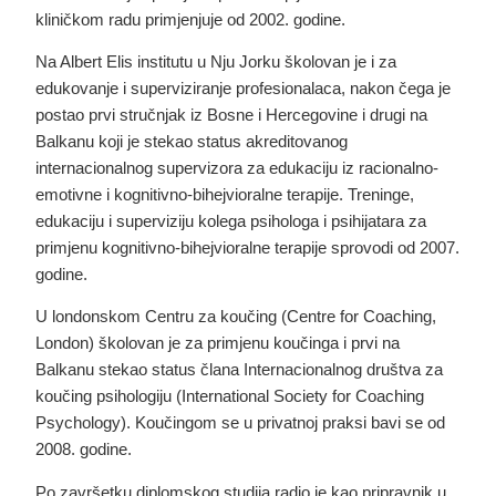
kliničkom radu primjenjuje od 2002. godine.
Na Albert Elis institutu u Nju Jorku školovan je i za
edukovanje i superviziranje profesionalaca, nakon čega je
postao prvi stručnjak iz Bosne i Hercegovine i drugi na
Balkanu koji je stekao status akreditovanog
internacionalnog supervizora za edukaciju iz racionalno-
emotivne i kognitivno-bihejvioralne terapije. Treninge,
edukaciju i superviziju kolega psihologa i psihijatara za
primjenu kognitivno-bihejvioralne terapije sprovodi od 2007.
godine.
U londonskom Centru za koučing (Centre for Coaching,
London) školovan je za primjenu koučinga i prvi na
Balkanu stekao status člana Internacionalnog društva za
koučing psihologiju (International Society for Coaching
Psychology). Koučingom se u privatnoj praksi bavi se od
2008. godine.
Po završetku diplomskog studija radio je kao pripravnik u