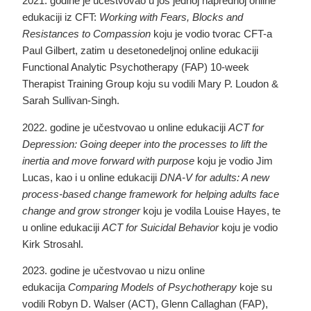
2021. godine je učestvovao u još jednoj naprednoj online
edukaciji iz CFT:
Working with Fears, Blocks and
Resistances to Compassion
koju je vodio tvorac CFT-a
Paul Gilbert, zatim u desetonedeljnoj online edukaciji
Functional Analytic Psychotherapy (FAP) 10-week
Therapist Training Group koju su vodili Mary P. Loudon &
Sarah Sullivan-Singh.
2022. godine je učestvovao u online edukaciji
ACT for
Depression: Going deeper into the processes to lift the
inertia and move forward with purpose
koju je vodio Jim
Lucas, kao i u online edukaciji
DNA-V for adults: A new
process-based change framework for helping adults face
change and grow stronger
koju je vodila Louise Hayes, te
u online edukaciji
ACT for Suicidal Behavior
koju je vodio
Kirk Strosahl.
2023. godine je učestvovao u nizu online
edukacija
Comparing Models of Psychotherapy
koje su
vodili
Robyn D. Walser (ACT), Glenn Callaghan (FAP),