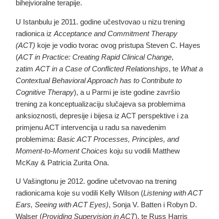
bihejvioralne terapije.
U Istanbulu je 2011. godine učestvovao u nizu trening
radionica iz
Acceptance and Commitment Therapy
(ACT)
koje je vodio tvorac ovog pristupa Steven C. Hayes
(
ACT in Practice: Creating Rapid Clinical Change
,
zatim
ACT in a Case of Conflicted Relationships
, te
What a
Contextual Behavioral Approach has to Contribute to
Cognitive Therapy
), a u Parmi je iste godine završio
trening za konceptualizaciju slučajeva sa problemima
anksioznosti, depresije i bijesa iz ACT perspektive i za
primjenu ACT intervencija u radu sa navedenim
problemima:
Basic ACT Processes, Principles, and
Moment-to-Moment Choices
koju su vodili Matthew
McKay & Patricia Zurita Ona.
U Vašingtonu je 2012. godine učetvovao na trening
radionicama koje su vodili Kelly Wilson (
Listening with ACT
Ears, Seeing with ACT Eyes)
, Sonja V. Batten i Robyn D.
Walser (
Providing Supervision in ACT
), te Russ Harris