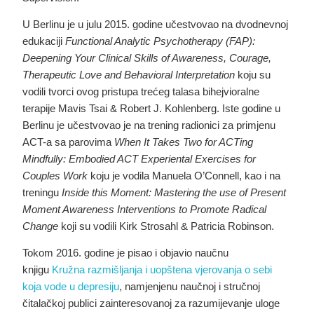
U Berlinu je u julu 2015. godine učestvovao na dvodnevnoj
edukaciji
Functional Analytic Psychotherapy (FAP):
Deepening Your Clinical Skills of Awareness, Courage,
Therapeutic Love and Behavioral Interpretation
koju su
vodili tvorci ovog pristupa trećeg talasa bihejvioralne
terapije Mavis Tsai & Robert J. Kohlenberg. Iste godine u
Berlinu je učestvovao je na trening radionici za primjenu
ACT-a sa parovima
When It Takes Two for ACTing
Mindfully: Embodied ACT Experiental Exercises for
Couples Work
koju je vodila Manuela O’Connell, kao i na
treningu
Inside this Moment: Mastering the use of Present
Moment Awareness Interventions to Promote Radical
Change
koji su vodili Kirk Strosahl & Patricia Robinson.
Tokom 2016. godine je pisao i objavio naučnu
knjigu
Kružna razmišljanja i uopštena vjerovanja o sebi
koja vode u depresiju
, namjenjenu naučnoj i stručnoj
čitalačkoj publici zainteresovanoj za razumijevanje uloge