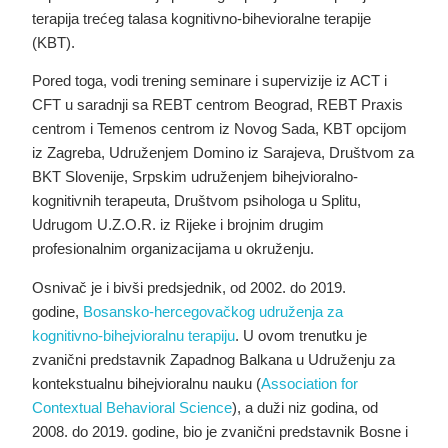
terapija trećeg talasa kognitivno-bihevioralne terapije
(KBT).
Pored toga, vodi trening seminare i supervizije iz ACT i
CFT u saradnji sa REBT centrom Beograd, REBT Praxis
centrom i Temenos centrom iz Novog Sada, KBT opcijom
iz Zagreba, Udruženjem Domino iz Sarajeva, Društvom za
BKT Slovenije, Srpskim udruženjem bihejvioralno-
kognitivnih terapeuta, Društvom psihologa u Splitu,
Udrugom U.Z.O.R. iz Rijeke i brojnim drugim
profesionalnim organizacijama u okruženju.
Osnivač je i bivši predsjednik, od 2002. do 2019.
godine,
Bosansko-hercegovačkog udruženja za
kognitivno-bihejvioralnu terapiju
. U ovom trenutku je
zvanični predstavnik Zapadnog Balkana u Udruženju za
kontekstualnu bihejvioralnu nauku (
Association for
Contextual Behavioral Science
), a duži niz godina, od
2008. do 2019. godine, bio je zvanični predstavnik Bosne i