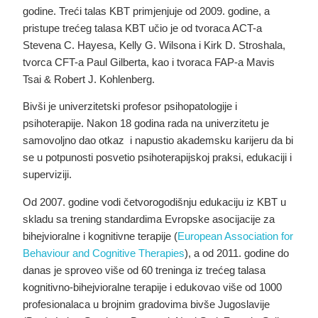
godine. Treći talas KBT primjenjuje od 2009. godine, a
pristupe trećeg talasa KBT učio je od tvoraca ACT-a
Stevena C. Hayesa, Kelly G. Wilsona i Kirk D. Stroshala,
tvorca CFT-a Paul Gilberta, kao i tvoraca FAP-a Mavis
Tsai & Robert J. Kohlenberg.
Bivši je univerzitetski profesor psihopatologije i
psihoterapije. Nakon 18 godina rada na univerzitetu je
samovoljno dao otkaz i napustio akademsku karijeru da bi
se u potpunosti posvetio psihoterapijskoj praksi, edukaciji i
superviziji.
Od 2007. godine vodi četvorogodišnju edukaciju iz KBT u
skladu sa trening standardima Evropske asocijacije za
bihejvioralne i kognitivne terapije (
European Association for
Behaviour and Cognitive Therapies
), a od 2011. godine do
danas je sproveo više od 60 treninga iz trećeg talasa
kognitivno-bihejvioralne terapije i edukovao više od 1000
profesionalaca u brojnim gradovima bivše Jugoslavije