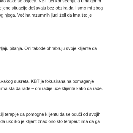
 onako kako se osjeća. KBT uči korišćenju, a u najgorim
jene situacije dešavaju bez obzira da li smo mi zbog
njega. Većina razumnih ljudi želi da ima što je
jaju pitanja. Oni takođe ohrabruju svoje klijente da
om svakog susreta. KBT je fokusirana na pomaganje
ima šta da rade – oni radije uče klijente kako da rade.
j terapije da pomogne klijentu da se oduči od svojih
da ukoliko je klijent znao ono što terapeut ima da ga