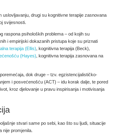
m uslovljavanju, drugi su kognitivne terapije zasnovana
j svijesnosti.
nog raspona psiholoških problema – od kojih su
nih i empirijski dokazanih pristupa koje su priznati
lna terapija (Ellis)
, kognitivna terapija (Beck),
svećenošću (Hayes)
, kognitivna terapija zasnovana na
 poremećaja, dok druge – tzv. egzistencijalističko-
atanjem i posvećenošću (ACT) – idu korak dalje, te pored
vot, kroz djelovanje u pravu inspirisanja i motivisanja
ija
jašnje stvari same po sebi, kao što su ljudi, situacije
 nije promjenila.