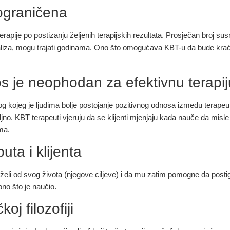
 ograničena
rapije po postizanju željenih terapijskih rezultata. Prosječan broj sus
naliza, mogu trajati godinama. Ono što omogućava KBT-u da bude kraća 
 je neophodan za efektivnu terapiju,
bog kojeg je ljudima bolje postojanje pozitivnog odnosa između terapeuta 
jno. KBT terapeuti vjeruju da se klijenti mjenjaju kada nauče da misl
ma.
uta i klijenta
nt želi od svog života (njegove ciljeve) i da mu zatim pomogne da post
 ono što je naučio.
j filozofiji