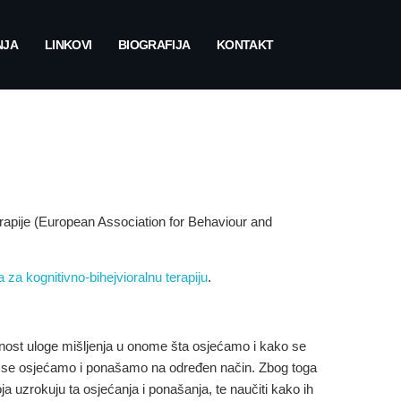
NJA
LINKOVI
BIOGRAFIJA
KONTAKT
erapije (European Association for Behaviour and
 za kognitivno-bihejvioralnu terapiju
.
ažnost uloge mišljenja u onome šta osjećamo i kako se
da se osjećamo i ponašamo na određen način. Zbog toga
ja uzrokuju ta osjećanja i ponašanja, te naučiti kako ih