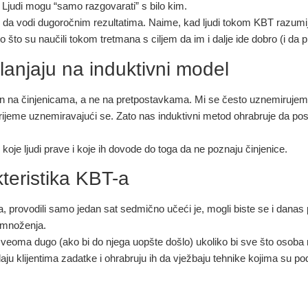
judi mogu “samo razgovarati” s bilo kim.
e da vodi dugoročnim rezultatima. Naime, kad ljudi tokom KBT razumiju 
 što su naučili tokom tretmana s ciljem da im i dalje ide dobro (i da 
slanjaju na induktivni model
van na činjenicama, a ne na pretpostavkama. Mi se često uznemirujemo
vrijeme uznemiravajući se. Zato nas induktivni metod ohrabruje da p
oje ljudi prave i koje ih dovode do toga da ne poznaju činjenice.
teristika KBT-a
provodili samo jedan sat sedmično učeći je, mogli biste se i danas pita
 množenja.
jalo veoma dugo (ako bi do njega uopšte došlo) ukoliko bi sve što osoba
u klijentima zadatke i ohrabruju ih da vježbaju tehnike kojima su po