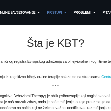
NLINE SAVJETOVANJE
PRISTUPI
PROBLEMI
PITA
Šta je KBT?
aničnog registra Evropskog udruženja za bihejvioralne i kognitivne t
u iz kognitivno-bihejvioralne terapije nalaze se na stranicama
Centra
* * *
Cognitive Behavioral Therapy) je oblik psihoterapije koji naglašava v
kada je naš mozak zdrav, onda je naše mišljenje to koje prouzrokuje 
 ponašamo na način koji ne želimo, važno identifikovati razmišljanja ko