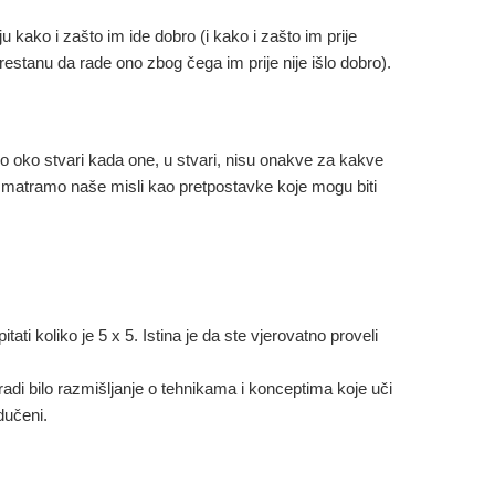
kako i zašto im ide dobro (i kako i zašto im prije
prestanu da rade ono zbog čega im prije nije išlo dobro).
 oko stvari kada one, u stvari, nisu onakve za kakve
osmatramo naše misli kao pretpostavke koje mogu biti
ti koliko je 5 x 5. Istina je da ste vjerovatno proveli
 radi bilo razmišljanje o tehnikama i konceptima koje uči
dučeni.