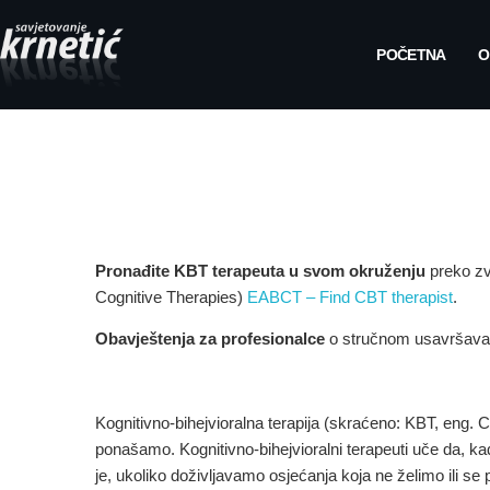
POČETNA
O
Pronađite KBT terapeuta u svom okruženju
preko zv
Cognitive Therapies)
EABCT – Find CBT therapist
.
Obavještenja za profesionalce
o stručnom usavršavanj
Kognitivno-bihejvioralna terapija (skraćeno: KBT, eng. 
ponašamo. Kognitivno-bihejvioralni terapeuti uče da, 
je, ukoliko doživljavamo osjećanja koja ne želimo ili se