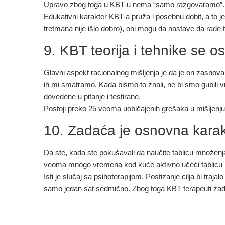
Upravo zbog toga u KBT-u nema “samo razgovaramo”. L
Edukativni karakter KBT-a pruža i posebnu dobit, a to j
tretmana nije išlo dobro), oni mogu da nastave da rade to
9. KBT teorija i tehnike se o
Glavni aspekt racionalnog mišljenja je da je on zasno
ih mi smatramo. Kada bismo to znali, ne bi smo gubili 
dovedene u pitanje i testirane.
Postoji preko 25 veoma uobičajenih grešaka u mišljenju k
10. Zadaća je osnovna karak
Da ste, kada ste pokušavali da naučite tablicu množenja, 
veoma mnogo vremena kod kuće aktivno učeći tablicu
Isti je slučaj sa psihoterapijom. Postizanje cilja bi tra
samo jedan sat sedmično. Zbog toga KBT terapeuti zadaj