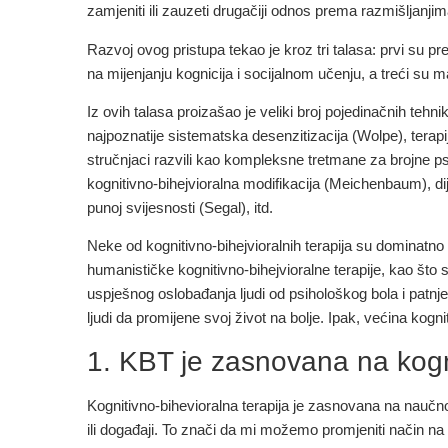
zamjeniti ili zauzeti drugačiji odnos prema razmišljanj
Razvoj ovog pristupa tekao je kroz tri talasa: prvi su p
na mijenjanju kognicija i socijalnom učenju, a treći su 
Iz ovih talasa proizašao je veliki broj pojedinačnih te
najpoznatije sistematska desenzitizacija (Wolpe), terapij
stručnjaci razvili kao kompleksne tretmane za brojne p
kognitivno-bihejvioralna modifikacija (Meichenbaum), dij
punoj svijesnosti (Segal), itd.
Neke od kognitivno-bihejvioralnih terapija su dominatno 
humanističke kognitivno-bihejvioralne terapije, kao što 
uspješnog oslobađanja ljudi od psihološkog bola i patnje,
ljudi da promijene svoj život na bolje. Ipak, većina kogni
1. KBT je zasnovana na kog
Kognitivno-bihevioralna terapija je zasnovana na naučnoj
ili događaji. To znači da mi možemo promjeniti način na k