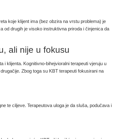
reta koje klijent ima (bez obzira na vrstu problema) je
od drugih je visoko instruktivna priroda i činjenica da
 ali nije u fokusu
i klijenta. Kognitivno-bihejvioralni terapeuti vjeruju u
e drugačije. Zbog toga su KBT terapeuti fokusirani na
igne te ciljeve. Terapeutova uloga je da sluša, podučava i