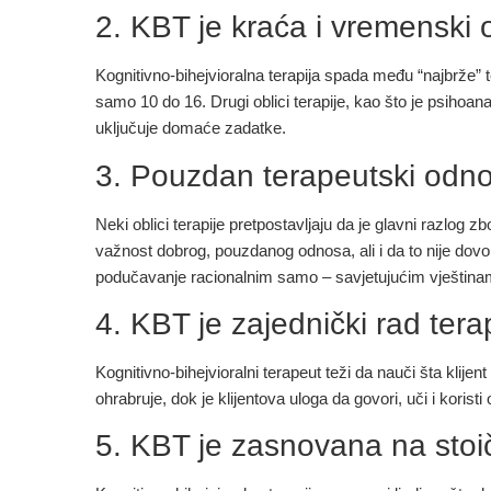
2. KBT je kraća i vremenski
Kognitivno-bihejvioralna terapija spada među “najbrže” te
samo 10 do 16. Drugi oblici terapije, kao što je psihoa
uključuje domaće zadatke.
3. Pouzdan terapeutski odnos
Neki oblici terapije pretpostavljaju da je glavni razlog z
važnost dobrog, pouzdanog odnosa, ali i da to nije dovol
podučavanje racionalnim samo – savjetujućim vještina
4. KBT je zajednički rad terap
Kognitivno-bihejvioralni terapeut teži da nauči šta klije
ohrabruje, dok je klijentova uloga da govori, uči i koristi
5. KBT je zasnovana na stoičko