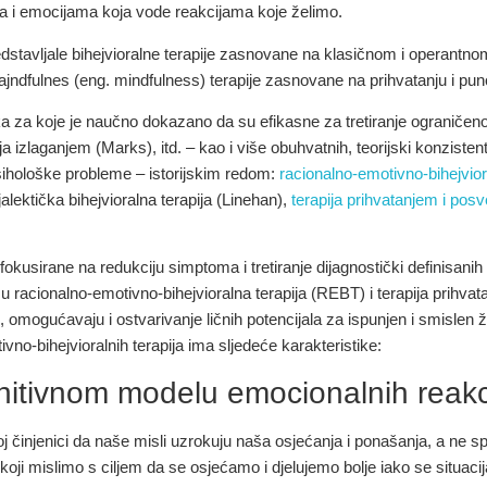
ima i emocijama koja vode reakcijama koje želimo.
redstavljale bihejvioralne terapije zasnovane na klasičnom i operantno
majndfulnes (eng. mindfulness) terapije zasnovane na prihvatanju i puno
hnika za koje je naučno dokazano da su efikasne za tretiranje ograniče
a izlaganjem (Marks), itd. – kao i više obuhvatnih, teorijski konzistent
sihološke probleme – istorijskim redom:
racionalno-emotivno-bihejviora
alektička bihejvioralna terapija (Linehan),
terapija prihvatanjem i po
fokusirane na redukciju simptoma i tretiranje dijagnostički definisanih
su racionalno-emotivno-bihejvioralna terapija (REBT) i terapija prihv
 omogućavaju i ostvarivanje ličnih potencijala za ispunjen i smislen ži
tivno-bihejvioralnih terapija ima sljedeće karakteristike:
nitivnom modelu emocionalnih reakc
 činjenici da naše misli uzrokuju naša osjećanja i ponašanja, a ne spol
oji mislimo s ciljem da se osjećamo i djelujemo bolje iako se situacija