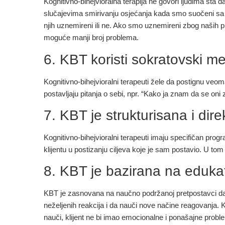
Kognitivno-bihejvioralna terapija ne govori ljudima šta d
slučajevima smirivanju osjećanja kada smo suočeni sa n
njih uznemireni ili ne. Ako smo uznemireni zbog naših 
moguće manji broj problema.
6. KBT koristi sokratovski m
Kognitivno-bihejvioralni terapeuti žele da postignu veom
postavljaju pitanja o sebi, npr. “Kako ja znam da se o
7. KBT je strukturisana i dire
Kognitivno-bihejvioralni terapeuti imaju specifičan pr
klijentu u postizanju ciljeva koje je sam postavio. U tom
8. KBT je bazirana na eduk
KBT je zasnovana na naučno podržanoj pretpostavci da je
neželjenih reakcija i da nauči nove načine reagovanja. K
nauči, klijent ne bi imao emocionalne i ponašajne probl