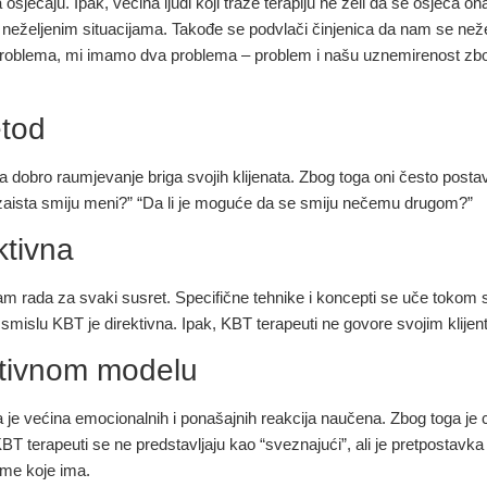
a osjećaju. Ipak, većina ljudi koji traže terapiju ne želi da se osjeća
eželjenim situacijama. Takođe se podvlači činjenica da nam se nežel
problema, mi imamo dva problema – problem i našu uznemirenost zbog 
etod
a dobro raumjevanje briga svojih klijenata. Zbog toga oni često postavl
ni zaista smiju meni?” “Da li je moguće da se smiju nečemu drugom?”
ktivna
ogram rada za svaki susret. Specifične tehnike i koncepti se uče tok
 smislu KBT je direktivna. Ipak, KBT terapeuti ne govore svojim klijent
ativnom modelu
 većina emocionalnih i ponašajnih reakcija naučena. Zbog toga je cil
BT terapeuti se ne predstavljaju kao “sveznajući”, ali je pretpostavka 
eme koje ima.