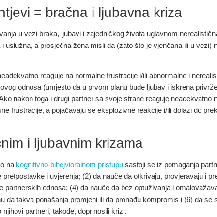
htjevi = bračna i ljubavna kriza
ivanja u vezi braka, ljubavi i zajedničkog života uglavnom nerealističn
 i uslužna, a prosječna žena misli da (zato što je vjenčana ili u vezi) 
neadekvatno reaguje na normalne frustracije i/ili abnormalne i nereali
n njihovog odnosa (umjesto da u prvom planu bude ljubav i iskrena priv
. Ako nakon toga i drugi partner sa svoje strane reaguje neadekvatno na
frustracije, a pojačavaju se eksplozivne reakcije i/ili dolazi do pre
nim i ljubavnim krizama
no na
kognitivno-bihejvioralnom pristupu
sastoji se iz pomaganja partne
etpostavke i uvjerenja; (2) da nauče da otkrivaju, provjeravaju i prei
ije partnerskih odnosa; (4) da nauče da bez optuživanja i omalovaža
gnu da takva ponašanja promjeni ili da pronađu kompromis i (6) da se
 njihovi partneri, takođe, doprinosili krizi.