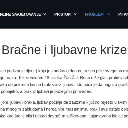
NLINE SAVJETOVANJE
PRISTUPI
PROBLEMI
PITA
Bračne i ljubavne krize
je i podizanje djece) koju je zadržao i danas, razvio prije svega na m
nje braka. Tek sredinom 18. vijeka Žan Žak Ruso diže glas protiv vla
lako se pokreće lavina brakova iz ljubavi, što počinje da nagriza građa
oprijeko, a brak iz ljubavi je poželjan i prihvaćen.
jom ljubavi i braka, ljubav počinje da zauzima ključno mjesto u svim 
jena mnogim zabludama i nerealnim maštanjima, brak i sve ostale oblas
 kao što je bila i nekad davno) mistifikovana i tajanstvena ideja i po
.