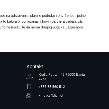
rade na održavanju iskrene podrške i privrženosti jedno
 to kakva bi ponašanja njihovih partnera trebala biti.
avno ne isplati, te da nema drugog puta ka uspješnom
Kontakt
Kralja Petra II 45 78000 Banja
Luka
+387 65 560 512
krnetic@blic.net