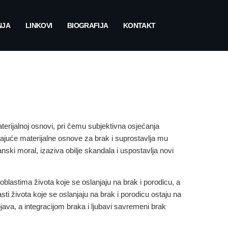
NJA
LINKOVI
BIOGRAFIJA
KONTAKT
aterijalnoj osnovi, pri čemu subjektivna osjećanja
dajuće materijalne osnove za brak i suprostavlja mu
nski moral, izaziva obilje skandala i uspostavlja novi
oblastima života koje se oslanjaju na brak i porodicu, a
ti života koje se oslanjaju na brak i porodicu ostaju na
java, a integracijom braka i ljubavi savremeni brak