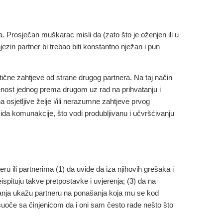
a
. Prosječan muškarac misli da (zato što je oženjen ili u
njezin partner bi trebao biti konstantno nježan i pun
stične zahtjeve od strane drugog partnera
. Na taj način
rženost jednog prema drugom uz rad na prihvatanju i
 osjetljive želje i/ili nerazumne zahtjeve prvog
kida komunakcije, što vodi produbljivanu i učvršćivanju
ru ili partnerima (1) da uvide da iza njihovih grešaka i
spituju takve pretpostavke i uvjerenja; (3) da na
vanja ukažu partneru na ponašanja koja mu se kod
 suoče sa činjenicom da i oni sam često rade nešto što