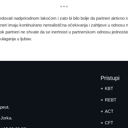
* * *
edovati nadprirodnom lakoćom i zato bi bilo bolje da partneri aktivno 
ri imaju kontinuirano nerealistična očekivanja i zahtjeve u odnosu na
dok partneri ne shvate da se inertnost u partnerskom odnosu jednost
ulaganja u ljubav.
Pristupi
KBT
REBT
peut.
ACT
u Jorka.
CFT