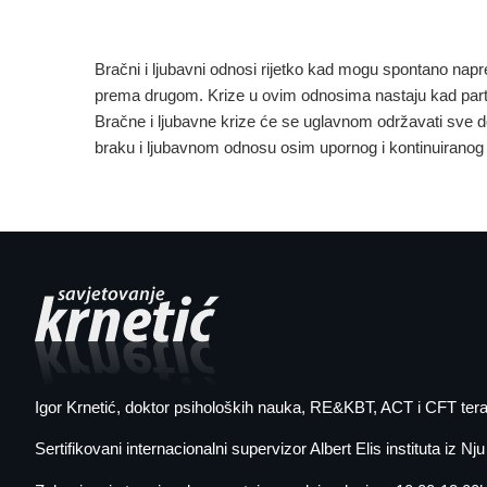
Bračni i ljubavni odnosi rijetko kad mogu spontano napr
prema drugom.
Krize u ovim odnosima nastaju kad partne
Bračne i ljubavne krize će se uglavnom održavati sve 
braku i ljubavnom odnosu osim upornog i kontinuiranog 
Igor Krnetić
, doktor psiholoških nauka, RE&KBT, ACT i CFT tera
Sertifikovani internacionalni supervizor Albert Elis instituta iz Nj