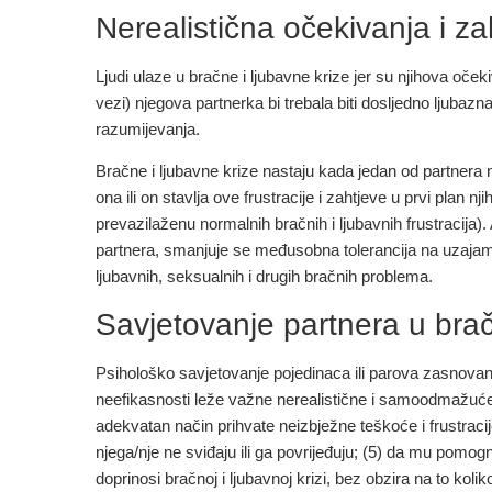
Nerealistična očekivanja i za
Ljudi ulaze u bračne i ljubavne krize jer su njihova oček
vezi) njegova partnerka bi trebala biti dosljedno ljubazna
razumijevanja.
Bračne i ljubavne krize nastaju kada jedan od partnera 
ona ili on stavlja ove frustracije i zahtjeve u prvi pla
prevazilaženu normalnih bračnih i ljubavnih frustracija)
partnera, smanjuje se međusobna tolerancija na uzajamne 
ljubavnih, seksualnih i drugih bračnih problema.
Savjetovanje partnera u brač
Psihološko savjetovanje pojedinaca ili parova zasnova
neefikasnosti leže važne nerealistične i samoodmažuće pr
adekvatan način prihvate neizbježne teškoće i frustrac
njega/nje ne sviđaju ili ga povrijeđuju; (5) da mu pomo
doprinosi bračnoj i ljubavnoj krizi, bez obzira na to koliko