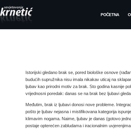
POČETNA
O
Istorijski gledano brak se, pored biološke osnove (rađan
budućih supružnika nisu imala nikakav uticaj na sklapa
ljubav kao prirodni motiv za brak. Sto godina kasnije po
vrijednosni poredak: danas se na brak bez ljubavi gleda p
Međutim, brak iz ljubavi donosi nove probleme. Integraci
pošto je ljubav nejasna i mistifikovana kategorija ispun
klimavim nogama. Naime, ljubav je danas (gotovo jednako
postaje opterećen zabludama i iracionalnim uvjerenjima