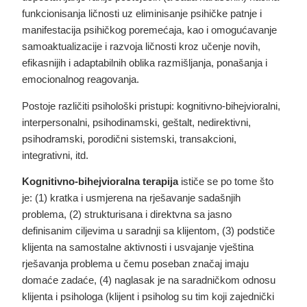
funkcionisanja ličnosti uz eliminisanje psihičke patnje i
manifestacija psihičkog poremećaja, kao i omogućavanje
samoaktualizacije i razvoja ličnosti kroz učenje novih,
efikasnijih i adaptabilnih oblika razmišljanja, ponašanja i
emocionalnog reagovanja.
Postoje različiti psihološki pristupi: kognitivno-bihejvioralni,
interpersonalni, psihodinamski, geštalt, nedirektivni,
psihodramski, porodični sistemski, transakcioni,
integrativni, itd.
Kognitivno-bihejvioralna terapija
ističe se po tome što
je: (1) kratka i usmjerena na rješavanje sadašnjih
problema, (2) strukturisana i direktvna sa jasno
definisanim ciljevima u saradnji sa klijentom, (3) podstiče
klijenta na samostalne aktivnosti i usvajanje vještina
rješavanja problema u čemu poseban značaj imaju
domaće zadaće, (4) naglasak je na saradničkom odnosu
klijenta i psihologa (klijent i psiholog su tim koji zajednički