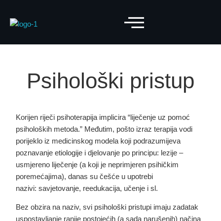
Psihološki pristup
Korijen riječi
psihoterapija
implicira “liječenje uz pomoć
psiholoških metoda.” Međutim, pošto izraz
terapija
vodi
porijeklo iz medicinskog modela koji podrazumijeva
poznavanje etiologije i djelovanje po principu: lezije –
usmjereno liječenje (a koji je neprimjeren psihičkim
poremećajima), danas su češće u upotrebi
nazivi:
savjetovanje, reedukacija, učenje
i sl.
Bez obzira na naziv, svi psihološki pristupi imaju zadatak
uspostavljanje ranije postojećih (a sada narušenih) načina