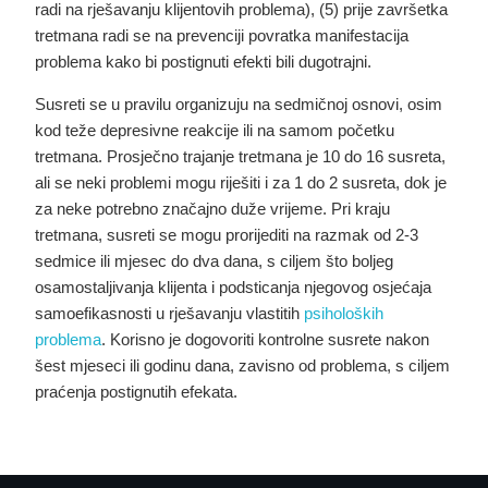
radi na rješavanju klijentovih problema), (5) prije završetka
tretmana radi se na prevenciji povratka manifestacija
problema kako bi postignuti efekti bili dugotrajni.
Susreti se u pravilu organizuju na sedmičnoj osnovi, osim
kod teže depresivne reakcije ili na samom početku
tretmana. Prosječno trajanje tretmana je 10 do 16 susreta,
ali se neki problemi mogu riješiti i za 1 do 2 susreta, dok je
za neke potrebno značajno duže vrijeme. Pri kraju
tretmana, susreti se mogu prorijediti na razmak od 2-3
sedmice ili mjesec do dva dana, s ciljem što boljeg
osamostaljivanja klijenta i podsticanja njegovog osjećaja
samoefikasnosti u rješavanju vlastitih
psiholoških
problema
. Korisno je dogovoriti kontrolne susrete nakon
šest mjeseci ili godinu dana, zavisno od problema, s ciljem
praćenja postignutih efekata.