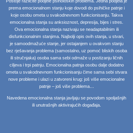
Postoje različite podjele psiholoških problema. Jedna podjela je
prema
emocionalnom stanju
koje dovodi do psihičke patnje i
koje osobu ometa u svakodnevnom funkcionisanju. Takva
emocionalna stanja su anksioznost, depresija, bijes i stres.
Ova emocionalna stanja nazivaju se neadaptabilnim ili
disfunkcionalnim stanjima. Najbolji opis ovih stanja, u stvari,
je
samoodmažuće stanje
, jer ostajanjem u ovakvom stanju
bez rješavanja problema (samostalno, uz pomoć bliskih osoba
ili stručnjaka)
osoba sama sebi odmaže
u postizanju ličnih
ciljeva i trpi patnju. Emocionalna patnja osobu dalje dodatno
ometa u svakodnevnom funkcionisanju čime sama sebi stvara
nove probleme i ulazi u zatvoreni krug: još više emocionalne
patnje – još više problema…
Navedena emocionalna stanja javljaju se povodom spoljašnjih
ili unutrašnjih
aktivirajućih događaja
.