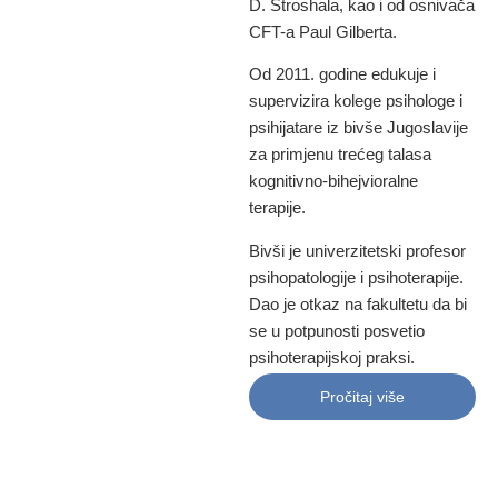
D. Stroshala, kao i od osnivača
CFT-a Paul Gilberta.
Od 2011. godine edukuje i
supervizira kolege psihologe i
psihijatare iz bivše Jugoslavije
za primjenu trećeg talasa
kognitivno-bihejvioralne
terapije.
Bivši je univerzitetski profesor
psihopatologije i psihoterapije.
Dao je otkaz na fakultetu da bi
se u potpunosti posvetio
psihoterapijskoj praksi.
Pročitaj više