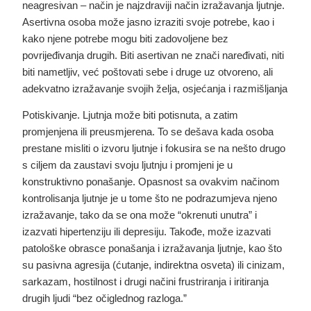
neagresivan – način je najzdraviji način izražavanja ljutnje.
Asertivna osoba može jasno izraziti svoje potrebe, kao i
kako njene potrebe mogu biti zadovoljene bez
povrijeđivanja drugih. Biti asertivan ne znači naređivati, niti
biti nametljiv, već poštovati sebe i druge uz otvoreno, ali
adekvatno izražavanje svojih želja, osjećanja i razmišljanja
Potiskivanje
. Ljutnja može biti potisnuta, a zatim
promjenjena ili preusmjerena. To se dešava kada osoba
prestane misliti o izvoru ljutnje i fokusira se na nešto drugo
s ciljem da zaustavi svoju ljutnju i promjeni je u
konstruktivno ponašanje. Opasnost sa ovakvim načinom
kontrolisanja ljutnje je u tome što ne podrazumjeva njeno
izražavanje, tako da se ona može “okrenuti unutra” i
izazvati hipertenziju ili depresiju. Takođe, može izazvati
patološke obrasce ponašanja i izražavanja ljutnje, kao što
su pasivna agresija (ćutanje, indirektna osveta) ili cinizam,
sarkazam, hostilnost i drugi načini frustriranja i iritiranja
drugih ljudi “bez očiglednog razloga.”