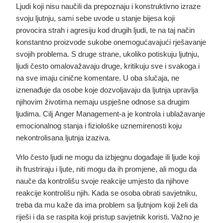
Ljudi koji nisu naučili da prepoznaju i konstruktivno izraze
svoju ljutnju, sami sebe uvode u stanje bijesa koji
provocira strah i agresiju kod drugih ljudi, te na taj način
konstantno proizvode sukobe onemogućavajući rješavanje
svojih problema. S druge strane, ukoliko potiskuju ljutnju,
ljudi često omalovažavaju druge, kritikuju sve i svakoga i
na sve imaju cinične komentare. U oba slučaja, ne
iznenađuje da osobe koje dozvoljavaju da ljutnja upravlja
njihovim životima nemaju uspješne odnose sa drugim
ljudima. Cilj
Anger Management
-a je kontrola i ublažavanje
emocionalnog stanja i fiziološke uznemirenosti koju
nekontrolisana ljutnja izaziva.
Vrlo često ljudi ne mogu da izbjegnu događaje ili ljude koji
ih frustriraju i ljute, niti mogu da ih promjene, ali mogu da
nauče da kontrolišu svoje reakcije umjesto da njihove
reakcije kontrolišu njih. Kada se osoba obrati savjetniku,
treba da mu kaže da ima problem sa ljutnjom koji želi da
riješi i da se raspita koji pristup savjetnik koristi. Važno je