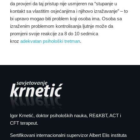
da provjeri da taj pristup nije usmjeren na “stupanje u
kontakt sa vlastitim osjećanjima i njihovo izražavanje” – to
bi upravo mogao biti problem koji osoba ima. Osoba sa
izraženim problemom kontrolisanja ljutnje može da
promjeni svoje reakcije za 8 do 10 sedmica
kroz
adekvatan psihološki tretman
.
Igor Krnetić
, doktor psiholoških nauka, RE&KBT, ACT i
CFT terapeut.
Sertifikovani internacionalni supervizor Albert Elis instituta