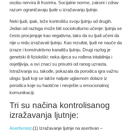
osobu nervira ili frustrira. Socijalne norme, zakoni i zdrav
razum ograničavaju ljude u izražavanju ljutnje.
Neki ljudi, ipak, teže kontrolišu svoju ljutnju od drugih.
Jedan od razloga može biti sociokulturno učenje: ljutnja se
često procjenjuje kao negativna, tako da su ljudi učeni da
nije u redu izražavati ljutnju. Kao rezultat, ljudi ne nauče da
izraze i konstruktivno kanališu ljutnju. Drugi razlog je
genetski ili fiziološki: neka djeca su rođena iritabilnija i
osjetljivija, a ovi znaci su prisutni od ranog uzrasta.
Istraživanja su, takođe, pokazala da porodica igra važnu
ulogu: ljudi koji se lakše naljute uglavnom dolaze iz
porodica koje su haotične i nevješte u emocionalnoj
komunikaciji.
Tri su načina kontrolisanog
izražavanja ljutnje:
Asertivnost
.
(1)
Izražavanje ljutnje na asertivan –