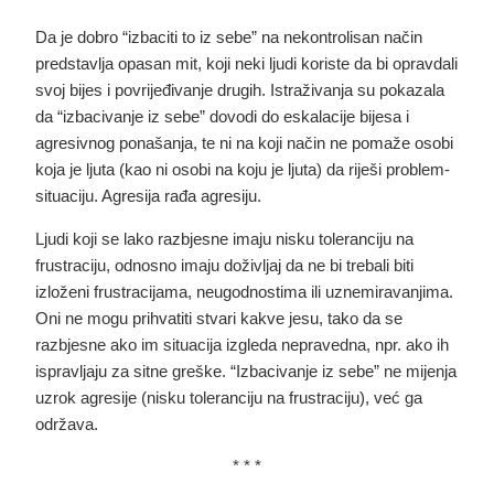
Da je dobro “izbaciti to iz sebe” na nekontrolisan način
predstavlja opasan mit, koji neki ljudi koriste da bi opravdali
svoj bijes i povrijeđivanje drugih. Istraživanja su pokazala
da “izbacivanje iz sebe” dovodi do eskalacije bijesa i
agresivnog ponašanja, te ni na koji način ne pomaže osobi
koja je ljuta (kao ni osobi na koju je ljuta) da riješi problem-
situaciju. Agresija rađa agresiju.
Ljudi koji se lako razbjesne imaju nisku toleranciju na
frustraciju, odnosno imaju doživljaj da ne bi trebali biti
izloženi frustracijama, neugodnostima ili uznemiravanjima.
Oni ne mogu prihvatiti stvari kakve jesu, tako da se
razbjesne ako im situacija izgleda nepravedna, npr. ako ih
ispravljaju za sitne greške. “Izbacivanje iz sebe” ne mijenja
uzrok agresije (nisku toleranciju na frustraciju), već ga
održava.
* * *