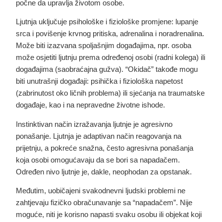
počne da upravlja životom osobe.
Ljutnja uključuje psihološke i fiziološke promjene: lupanje
srca i povišenje krvnog pritiska, adrenalina i noradrenalina.
Može biti izazvana spoljašnjim događajima, npr. osoba
može osjetiti ljutnju prema određenoj osobi (radni kolega) ili
događajima (saobraćajna gužva). “Okidač” takođe mogu
biti unutrašnji događaji: psihička i fiziološka napetost
(zabrinutost oko ličnih problema) ili sjećanja na traumatske
događaje, kao i na nepravedne životne ishode.
Instinktivan način izražavanja ljutnje je agresivno
ponašanje. Ljutnja je adaptivan način reagovanja na
prijetnju, a pokreće snažna, često agresivna ponašanja
koja osobi omogućavaju da se bori sa napadačem.
Određen nivo ljutnje je, dakle, neophodan za opstanak.
Međutim, uobičajeni svakodnevni ljudski problemi ne
zahtjevaju fizičko obračunavanje sa “napadačem”. Nije
moguće, niti je korisno napasti svaku osobu ili objekat koji