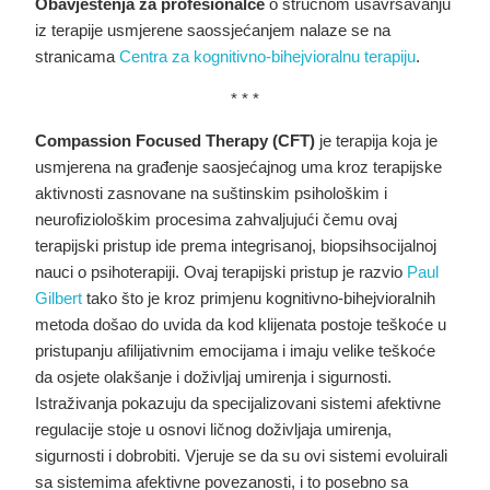
Obavještenja za profesionalce
o stručnom usavršavanju
iz terapije usmjerene saossjećanjem nalaze se na
stranicama
Centra za kognitivno-bihejvioralnu terapiju
.
* * *
Compassion Focused Therapy (CFT)
je terapija koja je
usmjerena na građenje saosjećajnog uma kroz terapijske
aktivnosti zasnovane na suštinskim psihološkim i
neurofiziološkim procesima zahvaljujući čemu ovaj
terapijski pristup ide prema integrisanoj, biopsihsocijalnoj
nauci o psihoterapiji. Ovaj terapijski pristup je razvio
Paul
Gilbert
tako što je kroz primjenu kognitivno-bihejvioralnih
metoda došao do uvida da kod klijenata postoje teškoće u
pristupanju afilijativnim emocijama i imaju velike teškoće
da osjete olakšanje i doživljaj umirenja i sigurnosti.
Istraživanja pokazuju da specijalizovani sistemi afektivne
regulacije stoje u osnovi ličnog doživljaja umirenja,
sigurnosti i dobrobiti. Vjeruje se da su ovi sistemi evoluirali
sa sistemima afektivne povezanosti, i to posebno sa