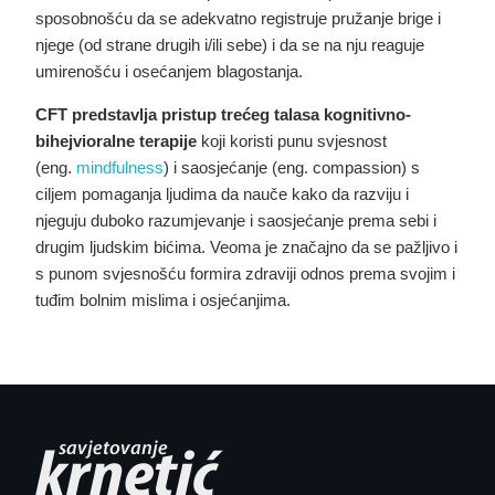
sposobnošću da se adekvatno registruje pružanje brige i
njege (od strane drugih i/ili sebe) i da se na nju reaguje
umirenošću i osećanjem blagostanja.
CFT predstavlja pristup trećeg talasa kognitivno-
bihejvioralne terapije
koji koristi punu svjesnost
(eng.
mindfulness
) i saosjećanje (eng. compassion) s
ciljem pomaganja ljudima da nauče kako da razviju i
njeguju duboko razumjevanje i saosjećanje prema sebi i
drugim ljudskim bićima. Veoma je značajno da se pažljivo i
s punom svjesnošću formira zdraviji odnos prema svojim i
tuđim bolnim mislima i osjećanjima.