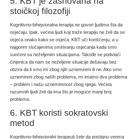
5. KBT je zasnovana na
stoičkoj filozofiji
Kognitivno-bihejvioralna terapija ne govori ljudima šta da
osjećaju. Ipak, većina ljudi koji traže terapiju ne želi da se
osjeća onako kako se osjeća. KBT uči korišćenju, a u
najgorim slučajevima smirivanju osjećanja kada smo
suočeni sa neželjenim situacijama. Takođe se podvlači
činjenica da nam se neželjene situacije dešavaju bez
obzira da li smo mi zbog njih uznemireni ili ne. Ako smo
uznemireni zbog naših problema, mi imamo dva problema
– problem i našu uznemirenost zbog njega. Većina
razumnih ljudi želi da ima što je moguće manji broj
problema.
6. KBT koristi sokratovski
metod
Kognitivno-bihejvioralni terapeuti žele da postignu veoma