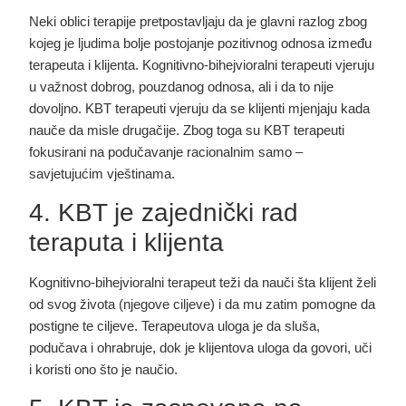
Neki oblici terapije pretpostavljaju da je glavni razlog zbog
kojeg je ljudima bolje postojanje pozitivnog odnosa između
terapeuta i klijenta. Kognitivno-bihejvioralni terapeuti vjeruju
u važnost dobrog, pouzdanog odnosa, ali i da to nije
dovoljno. KBT terapeuti vjeruju da se klijenti mjenjaju kada
nauče da misle drugačije. Zbog toga su KBT terapeuti
fokusirani na podučavanje racionalnim samo –
savjetujućim vještinama.
4. KBT je zajednički rad
teraputa i klijenta
Kognitivno-bihejvioralni terapeut teži da nauči šta klijent želi
od svog života (njegove ciljeve) i da mu zatim pomogne da
postigne te ciljeve. Terapeutova uloga je da sluša,
podučava i ohrabruje, dok je klijentova uloga da govori, uči
i koristi ono što je naučio.