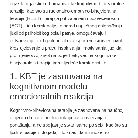
egzistencijalističko-humanističke kognitivno-bihejvioralne
terapije, kao što su racionalno-emotivno-bihejvioralna
terapija (REBT) i terapija prihvatanjem i posvećenošću
(ACT) – idu korak dalje, te pored uspješnog oslobađanja
ljudi od psihološkog bola i patnje, omogućavaju i
ostvarivanje ličnih potencijala za ispunjen i smislen život,
kroz djelovanje u pravu inspirisanja i motivisanja ljudi da
promijene svoj život na bolje. Ipak, većina kognitivno-
bihejvioralnih terapija ima sljedeće karakteristike:
1. KBT je zasnovana na
kognitivnom modelu
emocionalnih reakcija
Kognitivno-bihevioralna terapija je zasnovana na naučnoj
činjenici da naše misli uzrokuju naša osjećanja i
ponašanja, a ne spoljašnje stvari same po sebi, kao što su
ljudi, situacije ili događaji. To znači da mi možemo