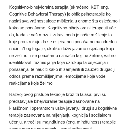
Kognitivno-bihejvioralna terapija (skraćeno: KBT, eng.
Cognitive Behavioral Therapy) je oblik psihoterapije koji
naglašava važnost uloge mišljenja u onome šta osjećamo i
kako se ponašamo. Kognitivno-bihejvioralni terapeuti uče
da, kada je naš mozak zdrav, onda je naše mišljenje to
koje prouzrokuje da se osjećamo i ponašamo na određen
način. Zbog toga je, ukoliko doživljavamo osjećanja koja
ne želimo ili se ponašamo na način koji ne želimo, važno
identifikovati razmišljanja koja uzrokuju ta osjećanja i
ponašanja, te naučiti kako ih zamjeniti ili zauzeti drugačiji
odnos prema razmišljanjima i emocijama koja vode
reakcijama koje želimo.
Razvoj ovog pristupa tekao je kroz tri talasa: prvi su
predstavljale bihejvioralne terapije zasnovane na
klasičnom i operantnom uslovljavanju, drugi su kognitivne
terapije zasnovana na mijenjanju kognicija i socijalnom
učenju, a treći su majndfulnes (eng. mindfulness) terapije
zasnovane na prihvatanju i punoj svijesnosti.