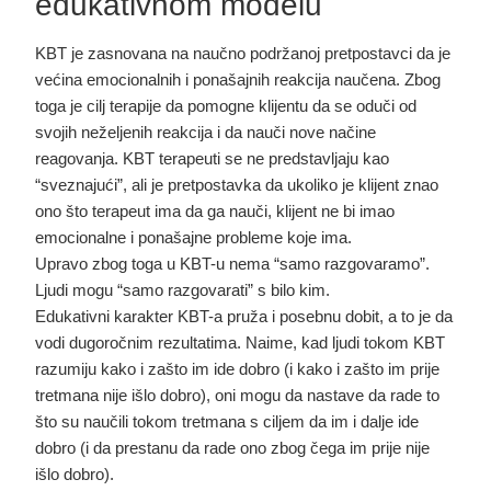
edukativnom modelu
KBT je zasnovana na naučno podržanoj pretpostavci da je
većina emocionalnih i ponašajnih reakcija naučena. Zbog
toga je cilj terapije da pomogne klijentu da se oduči od
svojih neželjenih reakcija i da nauči nove načine
reagovanja. KBT terapeuti se ne predstavljaju kao
“sveznajući”, ali je pretpostavka da ukoliko je klijent znao
ono što terapeut ima da ga nauči, klijent ne bi imao
emocionalne i ponašajne probleme koje ima.
Upravo zbog toga u KBT-u nema “samo razgovaramo”.
Ljudi mogu “samo razgovarati” s bilo kim.
Edukativni karakter KBT-a pruža i posebnu dobit, a to je da
vodi dugoročnim rezultatima. Naime, kad ljudi tokom KBT
razumiju kako i zašto im ide dobro (i kako i zašto im prije
tretmana nije išlo dobro), oni mogu da nastave da rade to
što su naučili tokom tretmana s ciljem da im i dalje ide
dobro (i da prestanu da rade ono zbog čega im prije nije
išlo dobro).