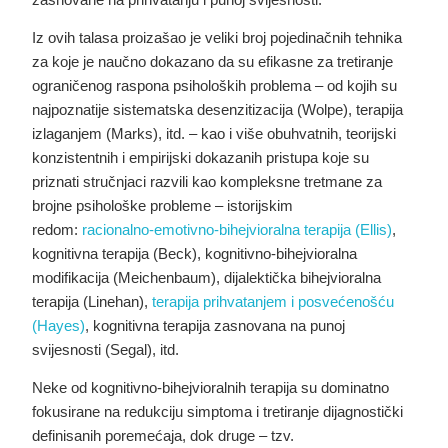
Iz ovih talasa proizašao je veliki broj pojedinačnih tehnika
za koje je naučno dokazano da su efikasne za tretiranje
ograničenog raspona psiholoških problema – od kojih su
najpoznatije sistematska desenzitizacija (Wolpe), terapija
izlaganjem (Marks), itd. – kao i više obuhvatnih, teorijski
konzistentnih i empirijski dokazanih pristupa koje su
priznati stručnjaci razvili kao kompleksne tretmane za
brojne psihološke probleme – istorijskim
redom:
racionalno-emotivno-bihejvioralna terapija (Ellis)
,
kognitivna terapija (Beck), kognitivno-bihejvioralna
modifikacija (Meichenbaum), dijalektička bihejvioralna
terapija (Linehan),
terapija prihvatanjem i posvećenošću
(Hayes)
, kognitivna terapija zasnovana na punoj
svijesnosti (Segal), itd.
Neke od kognitivno-bihejvioralnih terapija su dominatno
fokusirane na redukciju simptoma i tretiranje dijagnostički
definisanih poremećaja, dok druge – tzv.