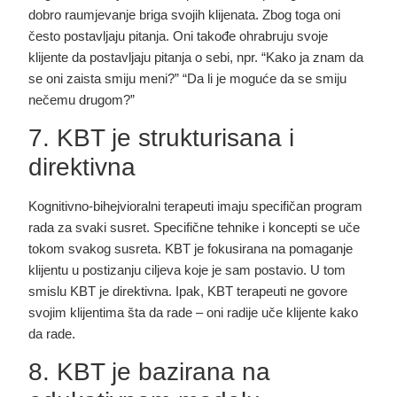
dobro raumjevanje briga svojih klijenata. Zbog toga oni
često postavljaju pitanja. Oni takođe ohrabruju svoje
klijente da postavljaju pitanja o sebi, npr. “Kako ja znam da
se oni zaista smiju meni?” “Da li je moguće da se smiju
nečemu drugom?”
7. KBT je strukturisana i
direktivna
Kognitivno-bihejvioralni terapeuti imaju specifičan program
rada za svaki susret. Specifične tehnike i koncepti se uče
tokom svakog susreta. KBT je fokusirana na pomaganje
klijentu u postizanju ciljeva koje je sam postavio. U tom
smislu KBT je direktivna. Ipak, KBT terapeuti ne govore
svojim klijentima šta da rade – oni radije uče klijente kako
da rade.
8. KBT je bazirana na