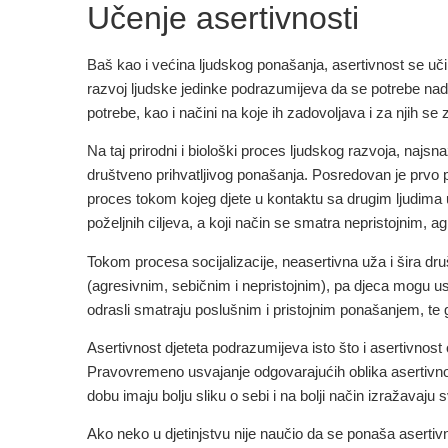
Učenje asertivnosti
Baš kao i većina ljudskog ponašanja, asertivnost se uč
razvoj ljudske jedinke podrazumijeva da se potrebe nadop
potrebe, kao i načini na koje ih zadovoljava i za njih se 
Na taj prirodni i biološki proces ljudskog razvoja, najsn
društveno prihvatljivog ponašanja. Posredovan je prvo po
proces tokom kojeg djete u kontaktu sa drugim ljudima uči š
poželjnih ciljeva, a koji način se smatra nepristojnim, 
Tokom procesa socijalizacije, neasertivna uža i šira d
(agresivnim, sebičnim i nepristojnim), pa djeca mogu usvoj
odrasli smatraju poslušnim i pristojnim ponašanjem, te 
Asertivnost djeteta podrazumijeva isto što i asertivnost 
Pravovremeno usvajanje odgovarajućih oblika asertivno
dobu imaju bolju sliku o sebi i na bolji način izražavaju
Ako neko u djetinjstvu nije naučio da se ponaša aserti