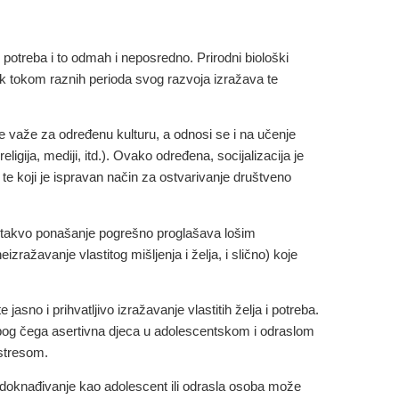
ih potreba i to odmah i neposredno. Prirodni biološki
jek tokom raznih perioda svog razvoja izražava te
oje važe za određenu kulturu, a odnosi se i na učenje
gija, mediji, itd.). Ovako određena, socijalizacija je
i, te koji je ispravan način za ostvarivanje društveno
e takvo ponašanje pogrešno proglašava lošim
zražavanje vlastitog mišljenja i želja, i slično) koje
asno i prihvatljivo izražavanje vlastitih želja i potreba.
bog čega asertivna djeca u adolescentskom i odraslom
 stresom.
nadoknađivanje kao adolescent ili odrasla osoba može