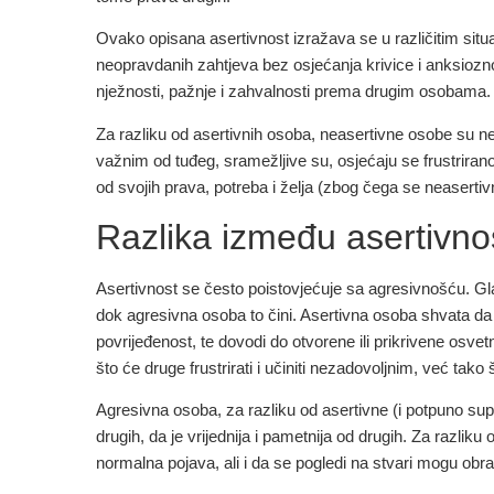
Ovako opisana asertivnost izražava se u različitim situa
neopravdanih zahtjeva bez osjećanja krivice i anksiozno
nježnosti, pažnje i zahvalnosti prema drugim osobama.
Za razliku od asertivnih osoba, neasertivne osobe su neja
važnim od tuđeg, sramežljive su, osjećaju se frustrir
od svojih prava, potreba i želja (zbog čega se neaserti
Razlika između asertivnos
Asertivnost se često poistovjećuje sa agresivnošću. Glav
dok agresivna osoba to čini
. Asertivna osoba shvata da 
povrijeđenost, te dovodi do otvorene ili prikrivene osve
što će druge frustrirati i učiniti nezadovoljnim, već tako
Agresivna osoba, za razliku od asertivne (i potpuno sup
drugih, da je vrijednija i pametnija od drugih. Za razli
normalna pojava, ali i da se pogledi na stvari mogu obrazl