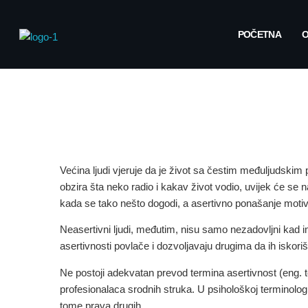
POČETNA
O
Većina ljudi vjeruje da je život sa čestim međuljudskim
obzira šta neko radio i kakav život vodio, uvijek će se 
kada se tako nešto dogodi, a asertivno ponašanje moti
Neasertivni ljudi, međutim, nisu samo nezadovljni kad im
asertivnosti povlače i dozvoljavaju drugima da ih iskoriš
Ne postoji adekvatan prevod termina asertivnost (eng. to
profesionalaca srodnih struka. U psihološkoj terminologi
tome prava drugih
.