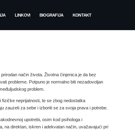
NJA
LINKOVI
BIOGRAFIJA
KONTAKT
 prirodan način života
. Životna činjenica je da bez
kovati probleme. Potpuno je normalno biti nezadovoljan
 međuljudskog problem.
 fizičke neprijatnosti, te se zbog nedostatka
u zauzeti za sebe i izboriti se za svoja prava i potrebe.
svakodnevnoj upotrebi, osim kod psihologa i
a, na direktan, iskren i adekvatan način, uvažavajući pri