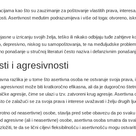
cijama kao što su zauzimanje za poštovanje vlastitih prava, interesa, p
sti. Asertivnost međutim podrazumijeva i više od toga: otvoreno, isk
sne u izricanju svojih želja, teško ili nikako odbijaju tuđe zahtjeve ko
ano, depresivno, niskog su samopoštovanja, te na međuljudske probl
vno ponašanje u stručnoj literaturi često naziva i defanzivnim ponašan
ti i agresivnosti
na razlika je u tome što asertivna osoba ne ostvaruje svoja prava, int
agresivnost može biti kratkoročno efikasna, ali da je dugoročno štetna
tničke agresije, čime se ulazi u tzv. zatvoreni krug agresije. Asertivn
 što će zalažući se za svoja prava i interese uvažavati i želju drugih lj
rotno od neasertivne) osobe, stavlja pred sebe obavezu da po svaku c
ku od agresivne (ali i neasertivne) osobe, asertivna osoba smatra da sv
ožiti, te da se lični ciljevi fleksibilnošću i asertivnošću mogu ostvarit