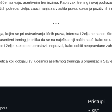
s češće nazivaju, asertivnim treninzima. Kao svaki trening i ovaj podr
tih potreba i želja, zauzimanja za vlastita prava, davanja pozitivnih i 
* * *
, kojim se pri ostvarivanju ličnih prava, interesa i želja ne nanosi št
 asertivni trening je prilika da se na najefikasniji način nauči kako se
ebe i želje, kako se suprostaviti nepravdi, kako odbiti neopravdane zaht
netića koji dobijaju svi učesnici asertivnog treninga u organizaciji Sa
Pristupi
peut.
KBT