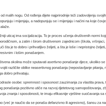
i od malih nogu
. Od rođenja dijete najprirodnije teži zadovoljenju svoj
unjuju i mijenjaju, a nadopunjuju se i mijenjaju i načini na koje čov
zalaže.
ažniji uticaj ima socijalizacija. To je proces učenja društvenih normi k
rodičnom, a zatim i širom društvenom zajednicom (škola, vršnjaci, reli
ta je to dobro i prihvatljivo željeti, a šta je loše i nepristojno željet
agresivnim i lošim ponašanjem.
ruštvena okolina može sputavati asertivno ponašanje djece
, ukoliko s
iti različite oblike neasertivnog ponašanja (nepostavljanje pitanja, nei
ga dobro prihvataju.
odrasle osobe: spremnost i sposonost zauzimanja za vlastita prava, te j
g ponašanja pozitivno utiče na razvoj djetetovog samopoštovanja, z
 svoja znanja i sposobnosti, te imaju efikasnije vještine suočavanja sa
vno (već je naučio da se ponaša defanzivno ili agresivno), šansu za 