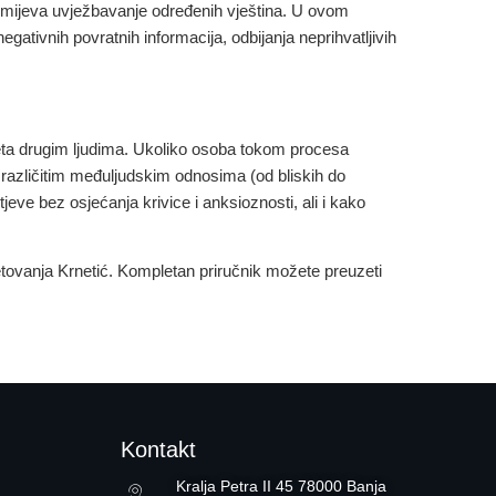
azumijeva uvježbavanje određenih vještina. U ovom
negativnih povratnih informacija, odbijanja neprihvatljivih
eta drugim ljudima
. Ukoliko osoba tokom procesa
 u različitim međuljudskim odnosima (od bliskih do
jeve bez osjećanja krivice i anksioznosti, ali i kako
vjetovanja Krnetić. Kompletan priručnik možete preuzeti
Kontakt
Kralja Petra II 45 78000 Banja