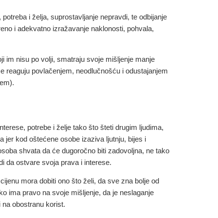
otreba i želja, suprostavljanje nepravdi, te odbijanje
reno i adekvatno izražavanje naklonosti, pohvala,
ji im nisu po volji, smatraju svoje mišljenje manje
eme reaguju povlačenjem, neodlučnošću i odustajanjem
jem).
erese, potrebe i želje tako što šteti drugim ljudima,
 jer kod oštećene osobe izaziva ljutnju, bijes i
a osoba shvata da će dugoročno biti zadovoljna, ne tako
udi da ostvare svoja prava i interese.
ijenu mora dobiti ono što želi, da sve zna bolje od
ako ima pravo na svoje mišljenje, da je neslaganje
i na obostranu korist.