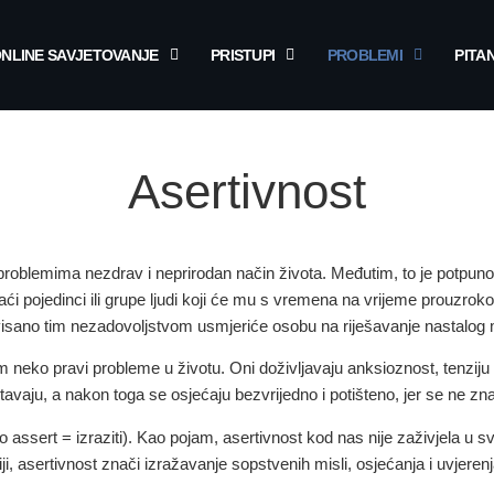
NLINE SAVJETOVANJE
PRISTUPI
PROBLEMI
PITA
Asertivnost
 problemima nezdrav i neprirodan način života. Međutim, to je potpuno
naći pojedinci ili grupe ljudi koji će mu s vremena na vrijeme prouzro
visano tim nezadovoljstvom usmjeriće osobu na riješavanje nastalog
 neko pravi probleme u životu. Oni doživljavaju anksioznost, tenziju i
tavaju, a nakon toga se osjećaju bezvrijedno i potišteno, jer se ne znaj
 assert = izraziti). Kao pojam, asertivnost kod nas nije zaživjela u 
ji,
asertivnost znači izražavanje sopstvenih misli, osjećanja i uvjerenj