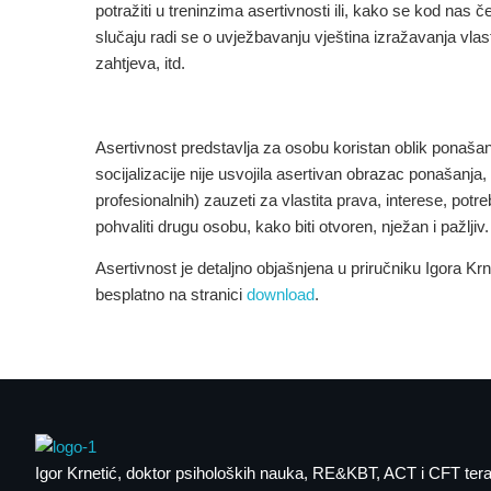
potražiti u treninzima asertivnosti ili, kako se kod na
slučaju radi se o uvježbavanju vještina izražavanja vlasti
zahtjeva, itd.
Asertivnost predstavlja za osobu koristan oblik ponašanja
socijalizacije nije usvojila asertivan obrazac ponašanja,
profesionalnih) zauzeti za vlastita prava, interese, potr
pohvaliti drugu osobu, kako biti otvoren, nježan i pažljiv.
Asertivnost je detaljno objašnjena u priručniku Igora Kr
besplatno na stranici
download
.
Igor Krnetić
, doktor psiholoških nauka, RE&KBT, ACT i CFT tera