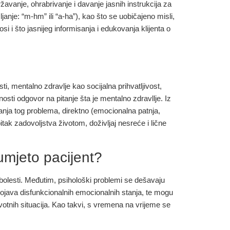
avanje, ohrabrivanje i davanje jasnih instrukcija za
nje: “m-hm” ili “a-ha”), kao što se uobičajeno misli,
si i što jasnijeg informisanja i edukovanja klijenta o
i, mentalno zdravlje kao socijalna prihvatljivost,
osti odgovor na pitanje šta je mentalno zdravllje. Iz
anja tog problema, direktno (emocionalna patnja,
tak zadovoljstva životom, doživljaj nesreće i lične
umjeto pacijent?
bolesti. Međutim, psihološki problemi se dešavaju
java disfunkcionalnih emocionalnih stanja, te mogu
ivotnih situacija. Kao takvi, s vremena na vrijeme se