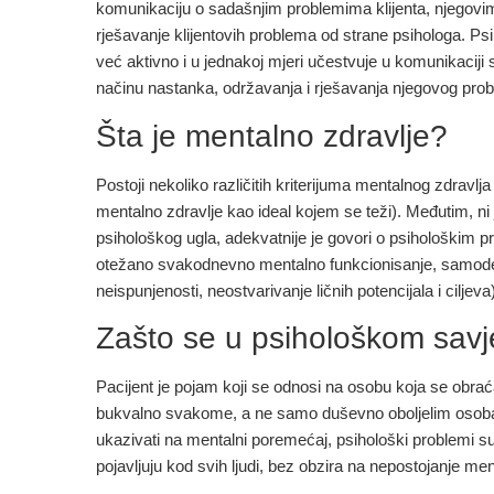
komunikaciju o sadašnjim problemima klijenta, njegovim 
rješavanje klijentovih problema od strane psihologa. Ps
već aktivno i u jednakoj mjeri učestvuje u komunikaciji sa
načinu nastanka, održavanja i rješavanja njegovog pro
Šta je mentalno zdravlje?
Postoji nekoliko različitih kriterijuma mentalnog zdravlj
mentalno zdravlje kao ideal kojem se teži). Međutim, ni 
psihološkog ugla, adekvatnije je govori o psihološkim p
otežano svakodnevno mentalno funkcionisanje, samodestruk
neispunjenosti, neostvarivanje ličnih potencijala i ciljeva
Zašto se u psihološkom savje
Pacijent je pojam koji se odnosi na osobu koja se obr
bukvalno svakome, a ne samo duševno oboljelim osobama
ukazivati na mentalni poremećaj, psihološki problemi su 
pojavljuju kod svih ljudi, bez obzira na nepostojanje m