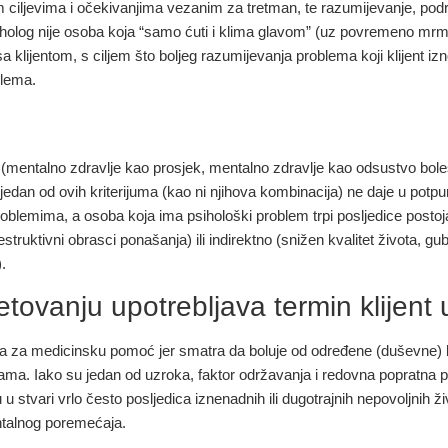
ciljevima i očekivanjima vezanim za tretman, te razumijevanje, podrž
iholog nije osoba koja “samo ćuti i klima glavom” (uz povremeno mrmlja
 klijentom, s ciljem što boljeg razumijevanja problema koji klijent izno
blema.
a (mentalno zdravlje kao prosjek, mentalno zdravlje kao odsustvo bolest
jedan od ovih kriterijuma (kao ni njihova kombinacija) ne daje u potpun
roblemima, a osoba koja ima psihološki problem trpi posljedice postoj
tivni obrasci ponašanja) ili indirektno (snižen kvalitet života, gubi
).
tovanju upotrebljava termin klijent 
aća za medicinsku pomoć jer smatra da boluje od određene (duševne) 
. Iako su jedan od uzroka, faktor održavanja i redovna popratna po
u stvari vrlo često posljedica iznenadnih ili dugotrajnih nepovoljnih ž
entalnog poremećaja.