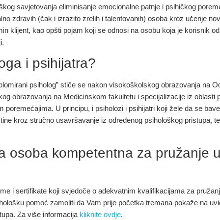
škog savjetovanja eliminisanje emocionalne patnje i psihičkog poreme
zdravih (čak i izrazito zrelih i talentovanih) osoba kroz učenje novih, 
n klijent, kao opšti pojam koji se odnosi na osobu koja je korisnik o
i.
oga i psihijatra?
lomirani psiholog” stiče se nakon visokoškolskog obrazovanja na Ods
kog obrazovanja na Medicinskom fakultetu i specijalizacije iz oblasti ps
ičkim poremećajima. U principu, i psiholozi i psihijatri koji žele da se
tine kroz stručno usavršavanje iz određenog psihološkog pristupa, te
na osoba kompetentna za pružanje 
e i sertifikate koji svjedoče o adekvatnim kvalifikacijama za pružanj
psihološku pomoć zamoliti da Vam prije početka tremana pokaže na uvid
tupa. Za više informacija
kliknite ovdje
.