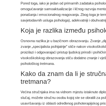
Pored toga, iako je jedan od primarnih zadataka psiholo
omogućavanje samoaktualizacije i ličnog razvoja mentalno 
ponašanja i emocionalnog reagovanja. Zbog toga je termi
savjetodavnih usluga psihologa), adekvatniji i obuhvatnij
Koja je razlika između psihol
Osnovna razlika je u bazičnom obrazovanju. Zvanje „dip
zvanje „specijalista psihijatrije” stiče nakon visokoškols
proizilazi i odgovarajaći pristup ljudskoj prirodi i psih
visokoškolskog obrazovanja stiču dodatno znanje i vješ
psihološkog tretmana.
Kako da znam da li je struč
tretmana?
Većina stručnjaka ima na vidnom mjestu istaknute diplom
slučaj, možete stručnu osobu kojoj ste se obratili za 
usavršavanju iz oblasti određenog psihoterapijskog pris