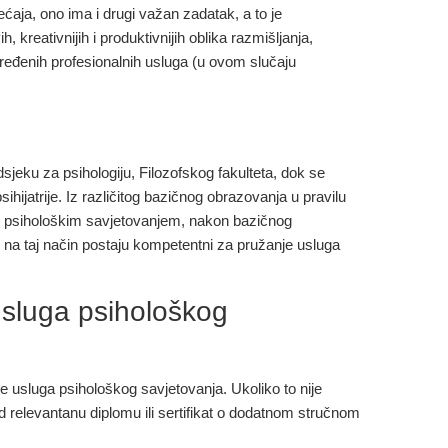
ćaja, ono ima i drugi važan zadatak, a to je
kreativnijih i produktivnijih oblika razmišljanja,
dređenih profesionalnih usluga (u ovom slučaju
jeku za psihologiju, Filozofskog fakulteta, dok se
ihijatrije. Iz različitog bazičnog obrazovanja u pravilu
 bave psihološkim savjetovanjem, nakon bazičnog
 na taj način postaju kompetentni za pružanje usluga
usluga psihološkog
e usluga psihološkog savjetovanja. Ukoliko to nije
 relevantanu diplomu ili sertifikat o dodatnom stručnom