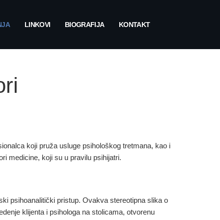
NJA
LINKOVI
BIOGRAFIJA
KONTAKT
ri
esionalca koji pruža usluge psihološkog tretmana, kao i
 medicine, koji su u pravilu psihijatri.
ski psihoanalitički pristup. Ovakva stereotipna slika o
edenje klijenta i psihologa na stolicama, otvorenu