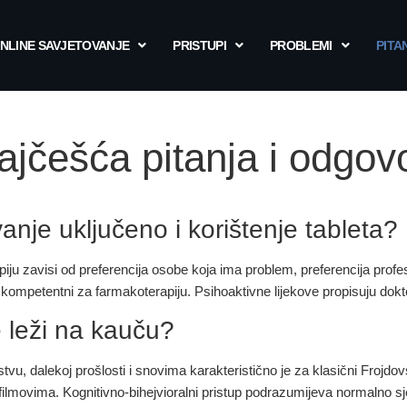
NLINE SAVJETOVANJE
PRISTUPI
PROBLEMI
PITA
ajčešća pitanja i odgovo
vanje uključeno i korištenje tableta?
piju zavisi od preferencija osobe koja ima problem, preferencija prof
kompetentni za farmakoterapiju. Psihoaktivne lijekove propisuju doktori
 leži na kauču?
vu, dalekoj prošlosti i snovima karakteristično je za klasični Frojdov
i filmovima. Kognitivno-bihejvioralni pristup podrazumijeva normalno sj