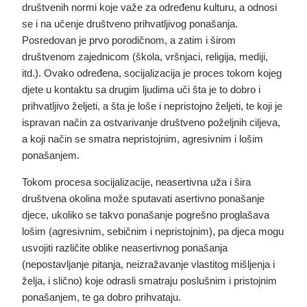
društvenih normi koje važe za određenu kulturu, a odnosi
se i na učenje društveno prihvatljivog ponašanja.
Posredovan je prvo porodičnom, a zatim i širom
društvenom zajednicom (škola, vršnjaci, religija, mediji,
itd.). Ovako određena, socijalizacija je proces tokom kojeg
djete u kontaktu sa drugim ljudima uči šta je to dobro i
prihvatljivo željeti, a šta je loše i nepristojno željeti, te koji je
ispravan način za ostvarivanje društveno poželjnih ciljeva,
a koji način se smatra nepristojnim, agresivnim i lošim
ponašanjem.
Tokom procesa socijalizacije, neasertivna uža i šira
društvena okolina može sputavati asertivno ponašanje
djece
, ukoliko se takvo ponašanje pogrešno proglašava
lošim (agresivnim, sebičnim i nepristojnim), pa djeca mogu
usvojiti različite oblike neasertivnog ponašanja
(nepostavljanje pitanja, neizražavanje vlastitog mišljenja i
želja, i slično) koje odrasli smatraju poslušnim i pristojnim
ponašanjem, te ga dobro prihvataju.