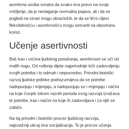
asertivna osoba smatra da svako ima pravo na svoje
mišljenje, da je neslaganje normalna pojava, ali i da se
pogledi na stvari mogu obrazložiti, te da se lični ciljevi
fleksibilnošću i asertivnošću mogu ostvariti na obostranu
korist.
Učenje asertivnosti
Baš kao i većina ljudskog ponašanja, asertivnost se uči od
malih nogu
. Od rođenja dijete najprirodnije teži zadovoljenju
svojih potreba i to odmah i neposredno. Prirodni biološki
razvoj ljudske jedinke podrazumijeva da se potrebe
nadopunjuju i mijenjaju, a nadopunjuju se i mijenjaju i načini
na koje čovjek tokom raznih perioda svog razvoja izražava
te potrebe, kao i načini na koje ih zadovoljava i za njih se
zalaže.
Na taj prirodni i biološki proces ljudskog razvoja,
najsnažniji uticaj ima socijalizacija. To je proces učenja