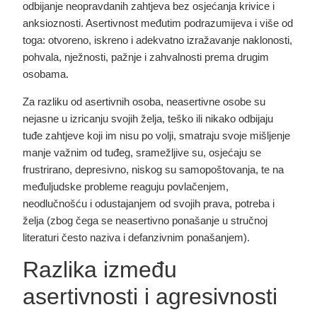
odbijanje neopravdanih zahtjeva bez osjećanja krivice i
anksioznosti. Asertivnost međutim podrazumijeva i više od
toga: otvoreno, iskreno i adekvatno izražavanje naklonosti,
pohvala, nježnosti, pažnje i zahvalnosti prema drugim
osobama.
Za razliku od asertivnih osoba, neasertivne osobe su
nejasne u izricanju svojih želja, teško ili nikako odbijaju
tuđe zahtjeve koji im nisu po volji, smatraju svoje mišljenje
manje važnim od tuđeg, sramežljive su, osjećaju se
frustrirano, depresivno, niskog su samopoštovanja, te na
međuljudske probleme reaguju povlačenjem,
neodlučnošću i odustajanjem od svojih prava, potreba i
želja (zbog čega se neasertivno ponašanje u stručnoj
literaturi često naziva i defanzivnim ponašanjem).
Razlika između
asertivnosti i agresivnosti