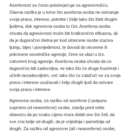
Asertivnost se često poistovjećuje sa agresivnošću.
Glavna razlika je u tome što asertivna osoba ne ostvaruje
svoja prava, interese, potrebe i želje tako što šteti drugim
ljudima, dok agresivna osoba to čini
. Asertivna osoba
shvata da agresivnost može biti kratkoročno efikasna, ali
da je dugoročno štetna jer kod oštećene osobe izaziva
ljutnju, bijes i povrijeđenost, te dovodi do otvorene ili
prikrivene osvetničke agresije, čime se ulazi u tzv.
zatvoreni krug agresije. Asertivna osoba shvata da će
dugoročno biti zadovoljna, ne tako što će druge frustrirati i
učiniti nezadovoljnim, već tako što će zalažući se za svoja
prava i interese uvažavati i želju drugih ljudi da ostvare
svoja prava i interese.
Agresivna osoba, za razliku od asertivne (i potpuno
suprotno od neasertivne) osobe, stavlja pred sebe
obavezu da po svaku cijenu mora dobiti ono što želi, da
sve zna bolje od drugih, da je vrijednija i pametnija od
drugih. Za razliku od agresivne (ali i neasertivne) osobe,