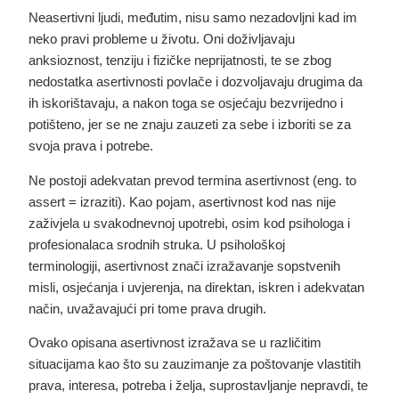
Neasertivni ljudi, međutim, nisu samo nezadovljni kad im
neko pravi probleme u životu. Oni doživljavaju
anksioznost, tenziju i fizičke neprijatnosti, te se zbog
nedostatka asertivnosti povlače i dozvoljavaju drugima da
ih iskorištavaju, a nakon toga se osjećaju bezvrijedno i
potišteno, jer se ne znaju zauzeti za sebe i izboriti se za
svoja prava i potrebe.
Ne postoji adekvatan prevod termina asertivnost (eng. to
assert = izraziti). Kao pojam, asertivnost kod nas nije
zaživjela u svakodnevnoj upotrebi, osim kod psihologa i
profesionalaca srodnih struka. U psihološkoj
terminologiji,
asertivnost znači izražavanje sopstvenih
misli, osjećanja i uvjerenja, na direktan, iskren i adekvatan
način, uvažavajući pri tome prava drugih
.
Ovako opisana asertivnost izražava se u različitim
situacijama kao što su zauzimanje za poštovanje vlastitih
prava, interesa, potreba i želja, suprostavljanje nepravdi, te