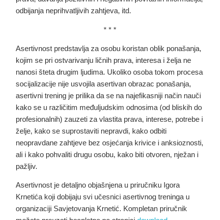
odbijanja neprihvatljivih zahtjeva, itd.
* * *
Asertivnost predstavlja za osobu koristan oblik ponašanja,
kojim se pri ostvarivanju ličnih prava, interesa i želja ne
nanosi šteta drugim ljudima
. Ukoliko osoba tokom procesa
socijalizacije nije usvojila asertivan obrazac ponašanja,
asertivni trening je prilika da se na najefikasniji način nauči
kako se u različitim međuljudskim odnosima (od bliskih do
profesionalnih) zauzeti za vlastita prava, interese, potrebe i
želje, kako se suprostaviti nepravdi, kako odbiti
neopravdane zahtjeve bez osjećanja krivice i anksioznosti,
ali i kako pohvaliti drugu osobu, kako biti otvoren, nježan i
pažljiv.
Asertivnost je detaljno objašnjena u priručniku Igora
Krnetića koji dobijaju svi učesnici asertivnog treninga u
organizaciji Savjetovanja Krnetić. Kompletan priručnik