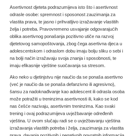
Asertivnost djeteta podrazumijeva isto što i asertivnost
odrasle osobe: spremnost i sposonost zauzimanja za
vlastita prava, te jasno i prihvatljivo izražavanje vlastitih
želja i potreba. Pravovremeno usvajanje odgovarajućih
oblika asertivnog ponašanja pozitivno utiče na razvoj
djetetovog samopoštovanja, zbog čega asertivna djeca u
adolescentskom i odraslom dobu imaju bolju sliku o sebi i
na bolji način izražavaju svoja znanja i sposobnosti, te
imaju efikasnije vještine suočavanja sa stresom.
Ako neko u djetinjstvu nije naučio da se ponaša asertivno
(već je naučio da se ponaša defanzivno ili agresivno),
šansu za nadoknađivanje kao adolescent ili odrasla osoba
može potražiti u treninzima asertivnosti ili, kako se kod
nas češće nazivaju, asertivnim treninzima. Kao svaki
trening i ovaj podrazumijeva uvježbavanje određenih
vještina. U ovom slučaju radi se o uvježbavanju vještina
izražavanja vlastitih potreba i želja, zauzimanja za vlastita
prava, davanja pozitivnih i negativnih povratnih informacija,